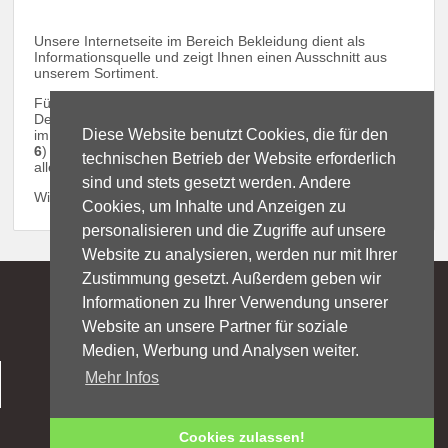
Unsere Internetseite im Bereich Bekleidung dient als
Informationsquelle und zeigt Ihnen einen Ausschnitt aus
unserem Sortiment.
Für unsere Bekleidung wird KEIN Versand durchgeführt.
Der Verkauf findet ausschließlich
Diese Website benutzt Cookies, die für den
im Ladengeschäft (
35274 Großseelheim, Marburger Ring
6
) statt. Dort finden Sie eine große Auswahl an Artikeln in
technischen Betrieb der Website erforderlich
allen Größen vor.
sind und stets gesetzt werden. Andere
Wir freuen uns auf Ihren Besuch.
Cookies, um Inhalte und Anzeigen zu
personalisieren und die Zugriffe auf unsere
Website zu analysieren, werden nur mit Ihrer
Zustimmung gesetzt. Außerdem geben wir
Bezahlungsarten
Informationen zu Ihrer Verwendung unserer
Website an unsere Partner für soziale
Medien, Werbung und Analysen weiter.
TEL: 06422 / 89 89 89
Mehr Infos
E-Mail:
ludwig
@ludwig-militaria.de
Marburger Ring 6
35274 Kirchhain-Großseelheim
Cookies zulassen!